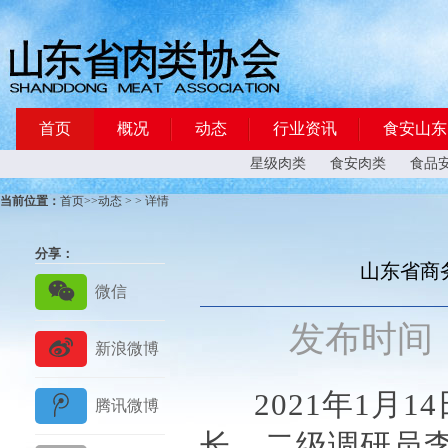
首页
概况
动态
行业资讯
食安山东
星级肉类
食安肉类
食品
当前位置：
首页
>>
动态
> > 详情
分享：
山东省商
发布
时间：2
2021年1月1
长、二级调研员