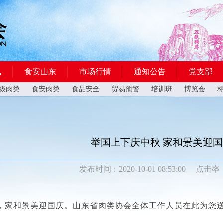
讯
食安山东
市场行情
通知公告
党支部
级肉类
食安肉类
食品安全
贸易预警
培训班
博览会
举国上下庆中秋 家和景美迎国
发布
时间：2020-10-01 08:53:00
点击
率：
，家和景美迎国庆。山东省肉类协会全体工作人员在此为您