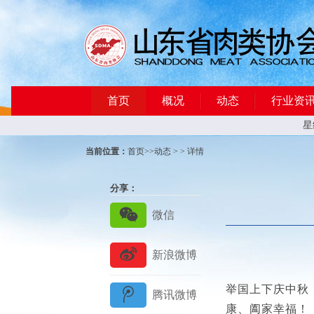
首页
概况
动态
行业资
星
当前位置：
首页
>>
动态
> > 详情
分享：
举国上下庆中秋
康、阖家幸福！